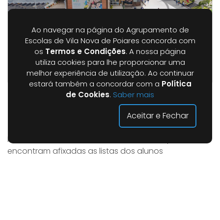
Ao navegar na página do Agrupamento de
Escolas de Vila Nova de Poiares concorda com
os
Termos e Condições
. A nossa página
utiliza cookies para lhe proporcionar uma
melhor experiência de utilização. Ao continuar
estará também a concordar com a
Política
de Cookies
.
Saber mais
Mobilidades Erasmus+ (Polónia e Letónia)
Aceitar e Fechar
Categoria |
Avisos
Informa-se toda a comunidade escolar que se
encontram afixadas as listas dos alunos
selecionados para as mobilidades Erasmus+ à
Polónia (10.º ano) e à Letónia (11.º e 12.º anos).As listas
podem ser consultadas no polivalente da escola
sede, no placard Erasmus+, bem como no website
do Agrupamento de Escolas, no separador