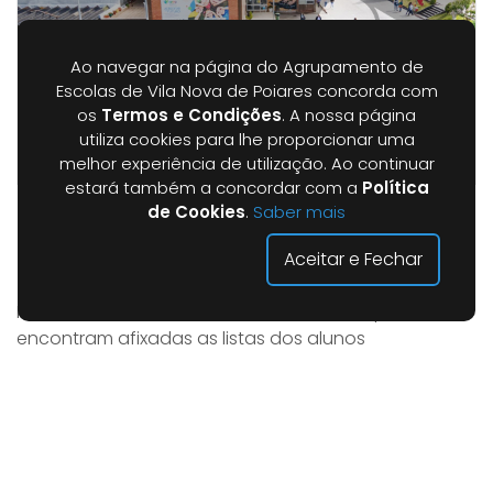
Ao navegar na página do Agrupamento de
Escolas de Vila Nova de Poiares concorda com
os
Termos e Condições
. A nossa página
utiliza cookies para lhe proporcionar uma
melhor experiência de utilização. Ao continuar
estará também a concordar com a
Política
de Cookies
.
Saber mais
Mobilidades Erasmus+ (Polónia e Letónia)
Aceitar e Fechar
Categoria |
Avisos
Informa-se toda a comunidade escolar que se
encontram afixadas as listas dos alunos
selecionados para as mobilidades Erasmus+ à
Polónia (10.º ano) e à Letónia (11.º e 12.º anos).As listas
podem ser consultadas no polivalente da escola
sede, no placard Erasmus+, bem como no website
do Agrupamento de Escolas, no separador