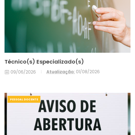
fim de iniciarmos o novo ano letivo sem
constrangimentos relativamente a manuais
escolares.Após 11 de setembro, excecionalmente,
deverão dirigir-se à secretaria do Agrupamento, na
escola sede.
Técnico(s) Especializado(s)
Atualização:
01/08/2026
09/06/2026
PESSOAL DOCENTE