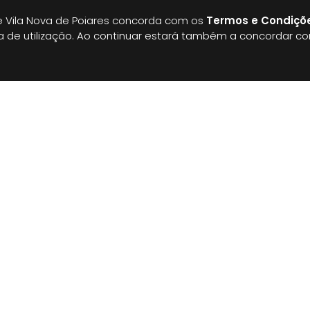
 Vila Nova de Poiares concorda com os
Termos e Condiçõ
a o email
denuncias@aepoiares.edu.pt
.
ia de utilização. Ao continuar estará também a concordar c
 Úteis
E
istério da Educação
A 
im
stE - Direção-Geral dos Estabelecimentos Escolares
um