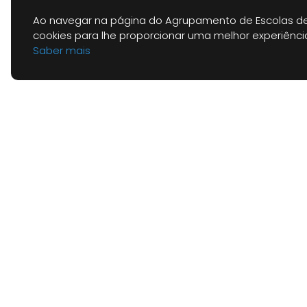
Ao navegar na página do Agrupamento de Escolas de
Pode também apresentar a denúncia par
cookies para lhe proporcionar uma melhor experiênc
Saber mais
Links
Min
DGE
Rua Capitão Salgueiro Maia, n.º 2
3350 - 079 Vila Nova de Poiares