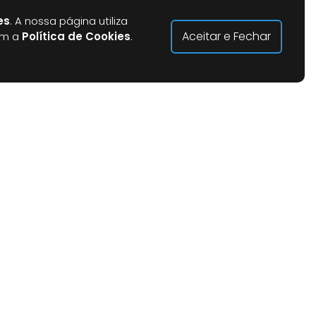
es
. A nossa página utiliza
Aceitar e Fechar
om a
Política de Cookies
.
logio, sugestão ou reclamação?
opinião da comunidade educativa é muito
portante. Acreditamos que a prestação de
 serviço público com qualidade só é