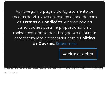
Agrupamento no site da Rede Nacional de Clubes de
Ao navegar na página do Agrupamento de
Ciência Viva:
Visitar página
Escolas de Vila Nova de Poiares concorda com
os
Termos e Condições
. A nossa página
Coordenadores:
utiliza cookies para lhe proporcionar uma
Albertina Ramos - Educadora (Educação Pré-
melhor experiência de utilização. Ao continuar
Escolar)
estará também a concordar com a
Política
de Cookies
.
Saber mais
Patrícia Marques - Técnica de Informática (1.º CEB)
Paulo Vasco Pereira - Professor (2.º/3.º CEB e Ensino
Aceitar e Fechar
Secundário)
Horário de funcionamento:
3.ª feira | 15h30 - 17h00 |
Sala D5
Professor responsável:
Paulo Vasco Pereira
Evidências:
Blogue (Escola Básica e Secundária Dr. Daniel de
Matos)
Visitar página
Clube CiênciArte (Pré-Escolar):
Visitar página