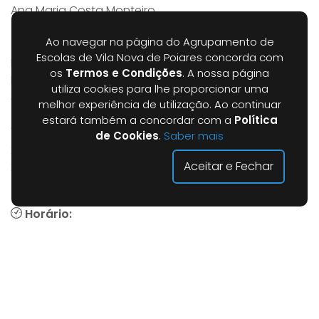
Ana Maria Costa Monteiro
Ao navegar na página do Agrupamento de
Morada
Escolas de Vila Nova de Poiares concorda com
Escola Básica de Vila Nova de Poiares
os
Termos e Condições
. A nossa página
Rua da Liberdade
utiliza cookies para lhe proporcionar uma
3350-151 Vila Nova de Poiares
melhor experiência de utilização. Ao continuar
estará também a concordar com a
Política
Contactos
de Cookies
.
Saber mais
239 422 542 (Pré-Escolar)
Aceitar e Fechar
239 429 090 (1.º CEB)
(Chamada para a rede fixa nacional)
Horário:
08h45 - 17h30