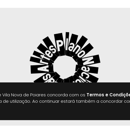
 Vila Nova de Poiares concorda com os
Termos e Condiçõ
ia de utilização. Ao continuar estará também a concordar c