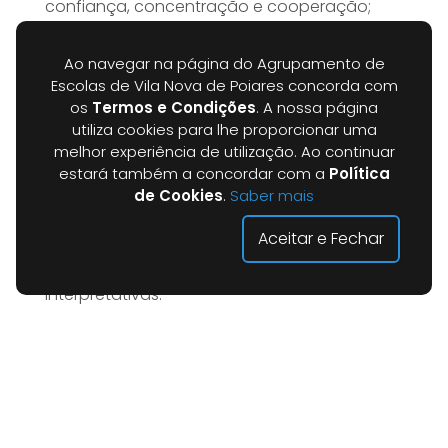
confiança, concentração e cooperação;
Promoção de ações de caráter cultural, lúdica e
educacional promovendo boas práticas
Ao navegar na página do Agrupamento de
artísticas;
Escolas de Vila Nova de Poiares concorda com
Envolver os alunos em atividades de conjunto,
os
Termos e Condições
. A nossa página
promovendo hábitos e atitudes adequadas ao
utiliza cookies para lhe proporcionar uma
meio escolar;
melhor experiência de utilização. Ao continuar
Diminuição do insucesso e abandono escolar;
estará também a concordar com a
Política
de Cookies
.
Saber mais
Desenvolver a musicalidade o controlo técnico-
artístico;
Aceitar e Fechar
Desenvolver a atenção, a memória auditiva e as
capacidades expressivas, comunicativas e
interpretativas.
Coordenadora:
Carla Carvalho - Professora (2.º CEB)