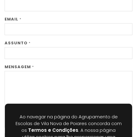
EMAIL
*
ASSUNTO
*
MENSAGEM
*
Ao navegar na página do Agrupamento de
Escolas de Vila Nova de Poiares concorda com
os
Termos e Condições
. A nossa página
utiliza cookies para lhe proporcionar uma