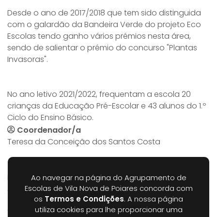
Desde o ano de 2017/2018 que tem sido distinguida
com o galardão da Bandeira Verde do projeto Eco
Escolas tendo ganho vários prémios nesta área,
sendo de salientar o prémio do concurso "Plantas
Invasoras".
No ano letivo 2021/2022, frequentam a escola 20
crianças da Educação Pré-Escolar e 43 alunos do 1.º
Ciclo do Ensino Básico.
Coordenador/a
Teresa da Conceição dos Santos Costa
Morada
Escola Básica de Arrifana
Ao navegar na página do Agrupamento de
Escolas de Vila Nova de Poiares concorda com
3350-012 Arrifana
os
Termos e Condições
. A nossa página
utiliza cookies para lhe proporcionar uma
Contactos