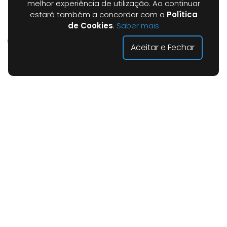
melhor experiência de utilização. Ao continuar
239 421 400
estará também a concordar com a
Política
(Chamada para a rede fixa nacional)
de Cookies
.
Saber mais
Horário:
Aceitar e Fechar
08h45 - 17h30