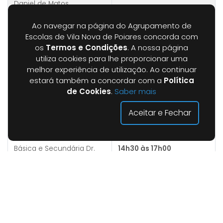
Daniel de Matos
Bar
Ao navegar na página do Agrupamento de
Segunda a sexta-feira:
Escola Sede - Escola
Escolas de Vila Nova de Poiares concorda com
08h15 às 12h00 e das
Básica e Secundária Dr.
os
Termos e Condições
. A nossa página
14h00 às 16h30
Daniel de Matos
utiliza cookies para lhe proporcionar uma
melhor experiência de utilização. Ao continuar
Refeitório
estará também a concordar com a
Política
Escola Sede - Escola
Segunda a sexta-feira:
Básica e Secundária Dr.
12h00 às 14h00
de Cookies
.
Saber mais
Daniel de Matos
Aceitar e Fechar
Serviço de Psicologia e
Orientação (SPO)
Segunda a sexta-feira:
Escola Sede - Escola
09h30 às 13h30 e das
Básica e Secundária Dr.
14h30 às 17h00
Daniel de Matos