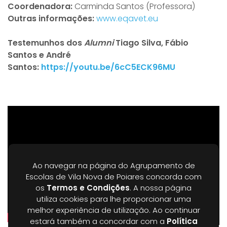
Coordenadora:
Carminda Santos (Professora)
Outras informações:
www.eqavet.eu
Testemunhos dos
Alumni
Tiago Silva, Fábio
Santos e André
Santos:
https://youtu.be/6cC5ECK96MU
Ao navegar na página do Agrupamento de
Escolas de Vila Nova de Poiares concorda com
os
Termos e Condições
. A nossa página
utiliza cookies para lhe proporcionar uma
melhor experiência de utilização. Ao continuar
estará também a concordar com a
Política