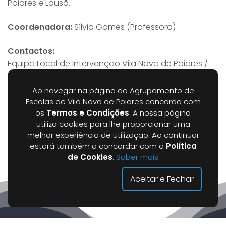
Poiares e Lousã.
Coordenadora:
Sílvia Gomes (Professora)
Contactos:
Equipa Local de Intervenção Vila Nova de Poiares /
Lousã
Sede - Centro de Saúde Vila Nova de Poiares
Ao navegar na página do Agrupamento de
Morada: Rua dos Bombeiros Voluntários, 3350-152
Escolas de Vila Nova de Poiares concorda com
Vila Nova de Poiares
os
Termos e Condições
. A nossa página
Telefone: 239 422 068 / 962 847 689
utiliza cookies para lhe proporcionar uma
melhor experiência de utilização. Ao continuar
estará também a concordar com a
Política
de Cookies
.
Saber mais
Aceitar e Fechar