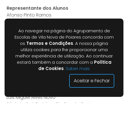
Representante dos Alunos
Afonso Pinto Ramos
Leonor Marques Agostinho
Ao navegar na página do Agrupamento de
Representantes dos Pais e Encarregados de
Escolas de Vila Nova de Poiares concorda com
Educação
os
Termos e Condições
. A nossa página
Ana Lúcia Simões Candeias Ferreira Cintrão
utiliza cookies para lhe proporcionar uma
José Luís Ferreira Nunes
melhor experiência de utilização. Ao continuar
estará também a concordar com a
Política
Paulo Jorge Simões dos Santos
de Cookies
.
Saber mais
Susana Marisa Carvalho de Oliveira
Aceitar e Fechar
Representantes do Município
Nuno Alexandre Figueiredo Neves
Luís Miguel Alves Novo
Sónia Isabel Carinhas Simões da Costa
Instituições Cooptadas
Ana Luísa Santos (Comunidade Juvenil Francisco de