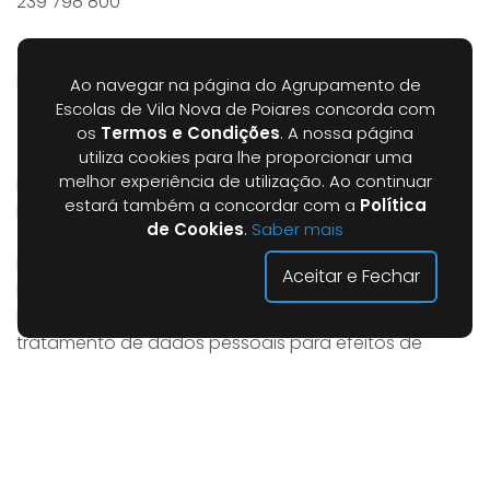
239 798 800
Email
rgpd.dsrc@dgeste.mec.pt
Ao navegar na página do Agrupamento de
Escolas de Vila Nova de Poiares concorda com
Regulamento Geral de Proteção de Dados
os
Termos e Condições
. A nossa página
utiliza cookies para lhe proporcionar uma
melhor experiência de utilização. Ao continuar
RGPD (Regulamento (EU) 2016/679 do Parlamento
estará também a concordar com a
Política
Europeu e do Conselho, de 27 de abril de 2016 -
Ler
de Cookies
.
Saber mais
mais.
LERGPD (Lei nº 58/2019, de 8 de agosto) –
Aceitar e Fechar
Regulamento Nacional do RGPD -
Ler mais.
Lei n.º 59/2019 – Aprova as regras relativas ao
tratamento de dados pessoais para efeitos de
prevenção, deteção, investigação ou repressão de
infrações penais ou de execução de sanções penais
- Diretiva (UE) 2016/680 -
Ler mais.