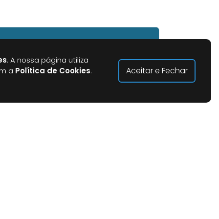
es
. A nossa página utiliza
Aceitar e Fechar
om a
Política de Cookies
.