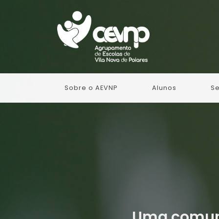
Sobre o AEVNP
Alunos
Se
Uma comuni