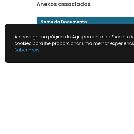
Anexos associados
Nome do Documento
LISTA ORDENADA FINAL
Ao navegar na página do Agrupamento de Escolas de
cookies para lhe proporcionar uma melhor experiênc
contratacao-moral
Saber mais