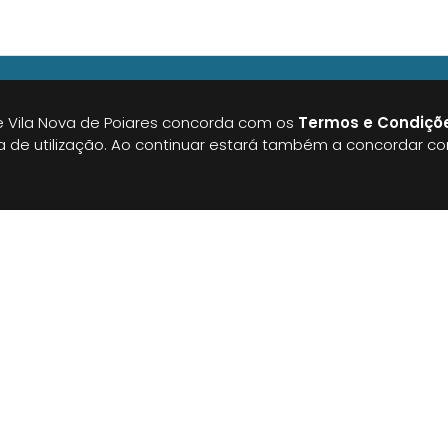
 Vila Nova de Poiares concorda com os
Termos e Condiçõ
ia de utilização. Ao continuar estará também a concordar c