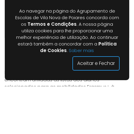
Ao navegar na página do Agrupamento de
Escolas de Vila Nova de Poiares concorda com
os
Termos e Condições
. A nossa página
utiliza cookies para lhe proporcionar uma
melhor experiência de utilização. Ao continuar
estará também a concordar com a
Política
Mobilidades Erasmus+ (Polónia e Letónia)
de Cookies
.
Saber mais
Categoria |
Avisos
Aceitar e Fechar
Informa-se toda a comunidade escolar que se
encontram afixadas as listas dos alunos
selecionados para as mobilidades Erasmus+ à
Polónia (10.º ano) e à Letónia (11.º e 12.º anos).As listas
podem ser consultadas no polivalente da escola
sede, no placard Erasmus+, bem como no website
do Agrupamento de Escolas, no separador
Clubes/Projetos – Erasmus+. Vila Nova de Poiares, 6
de fevereiro de 2026 A Equipa Erasmus+